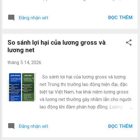
tiếp lương tháng 13 cho nhân sự này. Công ty
mô hình phổ biến là nhân viên cơ hữu (in-
cung cấp nhân sự (nhà cung cấp
house employees – nhân viên nội bộ, làm
outsourcing/staffing) sẽ chịu trách nhiệm
ĐỌC THÊM
Đăng nhận xét
việc toàn thời gian theo hợp đồng lao động
thưởng cho nhân viên của họ (hoặc thỏa
trực tiếp) và nhân sự thuê ngoài
thuận riêng tr...
(outsourcing/staffing – thuê nhân sự từ
So sánh lợi hại của lương gross và
công ty thứ ba hoặc freelancer). Mỗi mô hình
lương net
đều có những lợi ích và hạn chế riêng, phù
hợp với quy mô, ngành nghề và chiến lược
tháng 5 14, 2026
khác nhau. Bài viết này phân tích sâu so
sánh hai hình thức trên các khía cạnh chi phí,
So sánh lợi hại của lương gross và lương
quản lý, chất lượng, rủi ro và phù hợp thực
net Trong thị trường lao động hiện đại, đặc
tiễn Việt Nam năm 2025-2026. 1. Khái niệm
biệt tại Việt Nam, hai khái niệm lương gross
cơ bản Nhân viên cơ hữu : Là những người
và lương net thường gây nhầm lẫn cho người
được doanh nghiệp tuyển dụng trực tiếp, ký
lao động khi đàm phán hợp đồng. Lương
hợp đồng lao động theo Bộ luật Lao động
gross là tổng mức lương trước khi trừ các
2019. Họ làm việc toàn thời gian, hưởng đầy
khoản khấu trừ, trong khi lương net là số tiền
đủ quyền lợi: lương, BHXH, BHYT, BHTN, nghỉ
ĐỌC THÊM
Đăng nhận xét
thực nhận sau khi đã trừ thuế thu nhập cá
phép, thưởng, đào tạo… và gắn bó lâu dài với
nhân (TNCN), bảo hiểm xã hội (BHXH), bảo