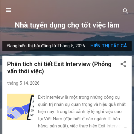
Chuyển đến nội dung chính
Nhà tuyển dụng chợ tốt việc làm
Đang hiển thị bài đăng từ Tháng 5, 2026
HIỂN THỊ TẤT CẢ
B
à
Phân tích chi tiết Exit Interview (Phỏng
i
vấn thôi việc)
đ
ă
tháng 5 14, 2026
n
g
Exit Interview là một trong những công cụ
quản trị nhân sự quan trọng và hiệu quả nhất
hiện nay. Trong bối cảnh tỷ lệ nghỉ việc cao
tại Việt Nam (đặc biệt ở các ngành IT, bán
hàng, sản xuất), việc thực hiện Exit Interview
tốt giúp doanh nghiệp giảm thiểu “chảy máu