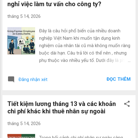
nghỉ việc làm tư vấn cho công ty?
giữ chân nhân tài thực tế, hiệu quả và dễ áp
dụng. 1. Hiểu rõ nguyên nhân nhân tài nghỉ
tháng 5 14, 2026
việc Trước khi xây dựng chiến lược, cần nắm
rõ lý do phổ biến: Lương thưởng và phúc lợi
Đây là câu hỏi phổ biến của nhiều doanh
chưa cạnh tranh Thiếu cơ hội thăng tiến và
nghiệp Việt Nam khi muốn tận dụng kinh
phát triển Văn hóa công ty kém, lãnh đạo
nghiệm của nhân tài cũ mà không muốn ràng
không truyền cảm hứng Áp lực công việc
buộc dài hạn. Câu trả lời có thể nên , nhưng
cao, thiếu cân bằng công việc - cuộc sống
phụ thuộc vào nhiều yếu tố. Dưới đây là phân
(work-life balance) Không được công nhận
tích chi tiết lợi ích, rủi ro và lời khuyên thực
thành tích Đề nghị từ đối thủ tốt hơn Hiểu rõ
tế. 1. Lợi ích nổi bật (Pros) Hiểu biết sâu về
nguyên nhân giúp doanh nghiệp xây dựng giải
ĐỌC THÊM
Đăng nhận xét
công ty : Người này đã từng làm quản lý nên
pháp “đúng bệnh”. 2. Các chiến lược giữ chân
nắm rõ quy trình, văn hóa, điểm mạnh/yếu,
n...
khách hàng, và vấn đề nội bộ. Họ có thể tư
Tiết kiệm lương tháng 13 và các khoản
vấn hiệu quả ngay mà không cần thời gian
chi phí khác khi thuê nhân sự ngoài
onboarding dài. Tiết kiệm chi phí : Không phải
trả lương gross/net đầy đủ, BHXH, BHYT,
tháng 5 14, 2026
thưởng tháng 13, nghỉ phép… Chỉ trả phí tư
vấn theo dự án/giờ/ngày (thường linh hoạt
Trong bối cảnh chi phí nhân sự ngày càng