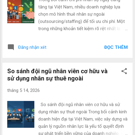
hơn). Tiết kiệm đáng kể so với tuyển quản lý
tăng tại Việt Nam, nhiều doanh nghiệp lựa
mới. Linh hoạt cao : Thuê theo nhu cầu cụ
chọn mô hình thuê nhân sự ngoài
thể (tư vấn chiến lược, đào tạo, tối ưu quy
(outsourcing/staffing) để tối ưu chi phí. Một
trình, hỗ trợ dự án…) mà không cam kết dài
trong những khoản tiết kiệm rõ rệt nhất là
hạn. Chất lượng và độ tin cậy : Nếu nghỉ việc
lương tháng 13 (thưởng Tết) cùng hàng loạt
trên tinh thần tốt (không tranh chấp), họ
chi phí khác liên quan đến nhân viên cơ hữu.
thường có trách nhiệm và cam kết cao hơn
ĐỌC THÊM
Đăng nhận xét
Dưới đây là phân tích chi tiết và cụ thể. 1. Tiết
người ngoài. Mang lại góc nhìn mới : ...
kiệm lương tháng 13 (thưởng Tết) Với nhân
viên cơ hữu: Theo phong tục và cam kết phổ
So sánh đội ngũ nhân viên cơ hữu và
biến tại Việt Nam, hầu hết doanh nghiệp phải
sử dụng nhân sự thuê ngoài
trả lương tháng 13 (hoặc thưởng Tết) cho
nhân viên làm việc đủ năm. Mức thưởng
tháng 5 14, 2026
thường từ 1 tháng lương trở lên (có công ty
trả 1,5 – 3 tháng). Đây là khoản chi bắt buộc
So sánh đội ngũ nhân viên cơ hữu và sử
về mặt văn hóa và cạnh tranh trên thị trường
dụng nhân sự thuê ngoài Trong bối cảnh kinh
lao động. Nếu không trả hoặc trả thấp,
doanh hiện đại tại Việt Nam, việc xây dựng và
doanh nghiệp dễ mất nhân tài. Với nhân sự
quản lý nguồn nhân lực là yếu tố quyết định
thuê ngoài: Doanh nghiệp không phải trả trực
sự phát triển bền vững của doanh nghiệp. Hai