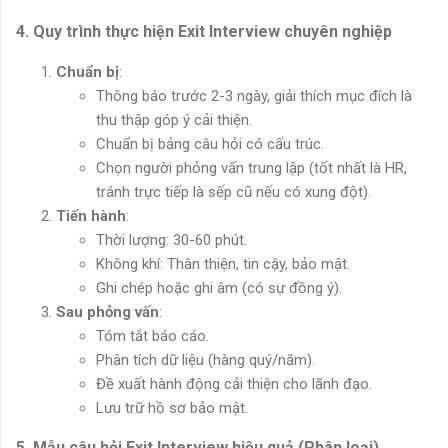
4. Quy trình thực hiện Exit Interview chuyên nghiệp
Chuẩn bị
:
Thông báo trước 2-3 ngày, giải thích mục đích là
thu thập góp ý cải thiện.
Chuẩn bị bảng câu hỏi có cấu trúc.
Chọn người phỏng vấn trung lập (tốt nhất là HR,
tránh trực tiếp là sếp cũ nếu có xung đột).
Tiến hành
:
Thời lượng: 30-60 phút.
Không khí: Thân thiện, tin cậy, bảo mật.
Ghi chép hoặc ghi âm (có sự đồng ý).
Sau phỏng vấn
:
Tóm tắt báo cáo.
Phân tích dữ liệu (hàng quý/năm).
Đề xuất hành động cải thiện cho lãnh đạo.
Lưu trữ hồ sơ bảo mật.
5. Mẫu câu hỏi Exit Interview hiệu quả (Phân loại)