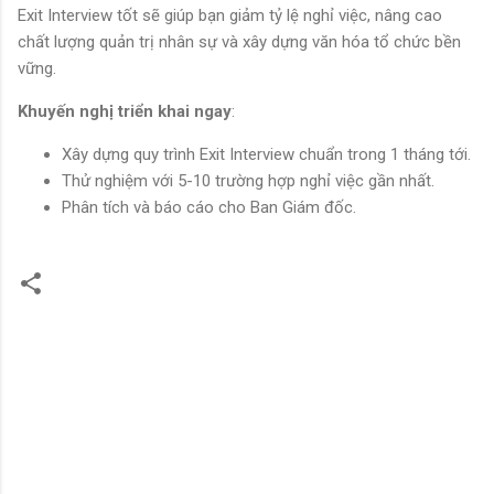
Exit Interview tốt sẽ giúp bạn giảm tỷ lệ nghỉ việc, nâng cao
chất lượng quản trị nhân sự và xây dựng văn hóa tổ chức bền
vững.
Khuyến nghị triển khai ngay
:
Xây dựng quy trình Exit Interview chuẩn trong 1 tháng tới.
Thử nghiệm với 5-10 trường hợp nghỉ việc gần nhất.
Phân tích và báo cáo cho Ban Giám đốc.
N
h
ậ
n
x
é